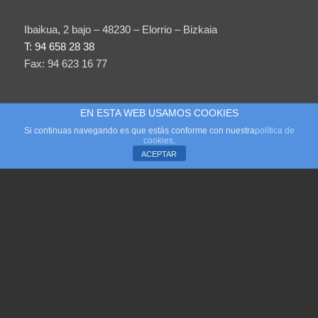
Ibaikua, 2 bajo – 48230 – Elorrio – Bizkaia
T: 94 658 28 38
Fax: 94 623 16 77
EN ESTA WEB USAMOS COOKIES
Si continuas navegando es que estás conforme con nuestra
política de
cookies
.
ACEPTAR