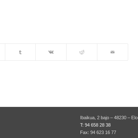
Ibaikua, 2 bajo – 48230 – Elo
T: 94 658 28 38
Fax: 94 623 16 77