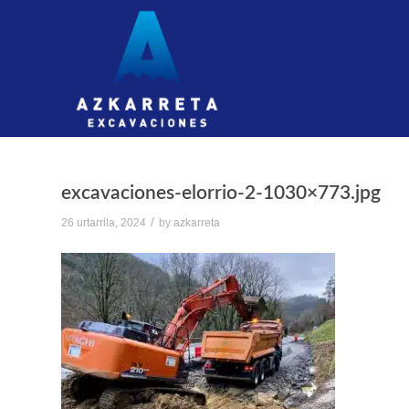
excavaciones-elorrio-2-1030×773.jpg
/
26 urtarrila, 2024
by
azkarreta