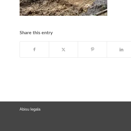
Share this entry
Abisu legala