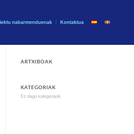
iektu nabarmenduenak
Kontaktua
ARTXIBOAK
KATEGORIAK
Ez dago kategoriarik