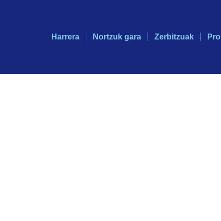
Harrera
Nortzuk gara
Zerbitzuak
Pro